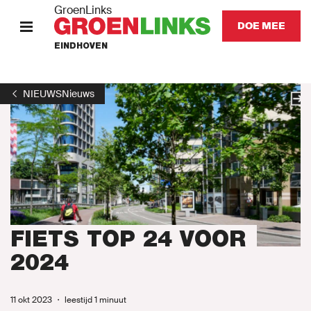
GroenLinks
DOE MEE
EINDHOVEN
HOME
NIEUWS
Nieuws
HOME (ENGLISH)
KOM IN ACTIE IN EINDHOVEN
Standpunten
Agenda
FIETS TOP 24 VOOR
2024
Onze mensen
11 okt 2023
・
leestijd 1 minuut
Naar GroenLinks.nl