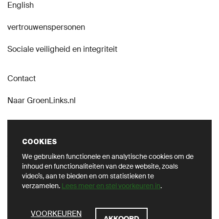
English
vertrouwenspersonen
Sociale veiligheid en integriteit
Contact
Naar GroenLinks.nl
COOKIES
We gebruiken functionele en analytische cookies om de
VOLG ONS OP SOCIAL
inhoud en functionaliteiten van deze website, zoals
video’s, aan te bieden en om statistieken te
verzamelen.
Lees meer en stel voorkeuren in
.
ZOEKEN
VOORKEUREN
AKKOORD