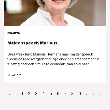
NIEUWS
Maidenspeech Marlous
Deze week hield Marlous Hermans haar maidenspeech
tijdens de raadsvergadering. Zij diende een amendement in
'Op weg naar een circulaire economie, van afval naar...
10 mei 2023
Paginering
Eerste
«
Vorige
‹
Page
1
Page
2
Page
3
Page
4
Huidige
5
Page
6
Page
7
Page
8
Page
9
Volgend
›
Laats
»
…
pagina
pagina
pagina
pagina
pagin